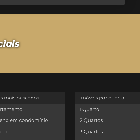
ciais
os mais buscados
Imóveis por quarto
rtamento
1 Quarto
reno em condomínio
2 Quartos
reno
3 Quartos