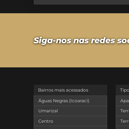
Siga-nos nas redes so
Bairros mais acessados
Tip
Águas Negras (Icoaraci)
Apa
Umarizal
Ter
Centro
Ter