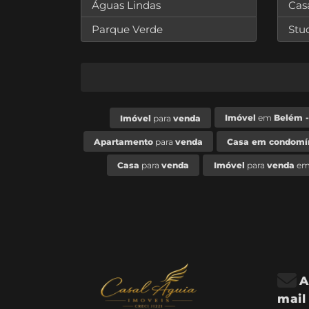
Águas Lindas
Cas
Parque Verde
Stu
Imóvel
em
Belém 
Imóvel
para
venda
Apartamento
para
venda
Casa em condomí
Casa
para
venda
Imóvel
para
venda
e
A
mail