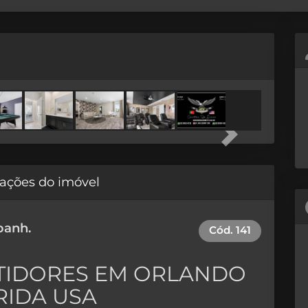
Next
ações do imóvel
banh.
Cód.
141
STIDORES EM ORLANDO
RIDA USA