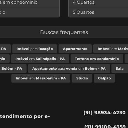
a em condomínio
4 Quartos
dio
5 Quartos
Buscas frequentes
- PA
Imóvel
para
locação
Apartamento
Imóvel
em
Marit
nio
Imóvel
em
Salinópolis - PA
Terreno em condomínio
m
Belém - PA
Apartamento
para
venda
em
Belém - PA
Sala
Imóvel
em
Marapanim - PA
Studio
Galpão
(91) 98934-4230
tendimento por e-
(91) 99100-4359