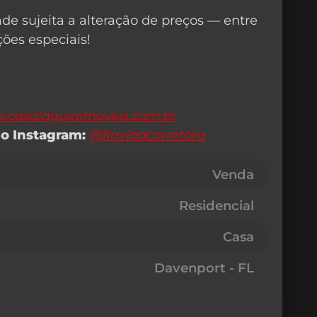
ade sujeita a alteração de preços — entre
ões especiais!
.casalaguiaimoveis.com.br
o Instagram:
@flaviaacorretora
Venda
Residencial
Casa
Davenport - FL