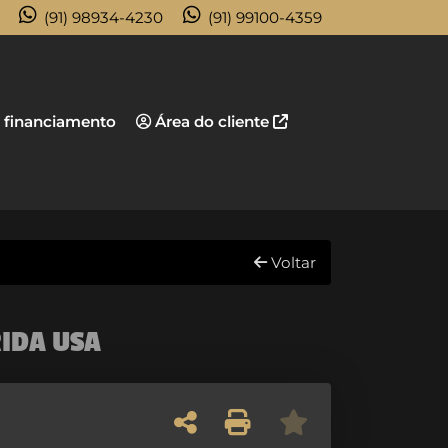
(91) 98934-4230
(91) 99100-4359
 financiamento
Área do cliente
Voltar
IDA USA